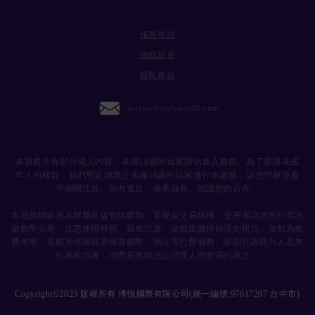
服務條款
遊戲規章
隱私條款
service@polywin88.com
本遊戲含有部分成人內容，未滿18歲的玩家請勿進入遊戲。為了保障未成
年人的權益，我們堅定地禁止未滿18歲的玩家進行本遊戲，請您理解並遵
守相關法規。如有違反，後果自負。謝謝您的合作。
本遊戲情節涉及牌類及益智娛樂類，非現金交易賭博，使用者請勿進行非法
遊戲幣交易。注意使用時間、避免沉迷、遊戲虛擬情節請勿模仿。遊戲為免
費使用，遊戲另供購買虛擬遊戲幣、物品等付費服務。限制行為能力人及無
行為能力者，消費前應經法定代理人同意或代為之。
Copyright©2023 版權所有 博悅國際有限公司(統一編號:97617207 台中市)